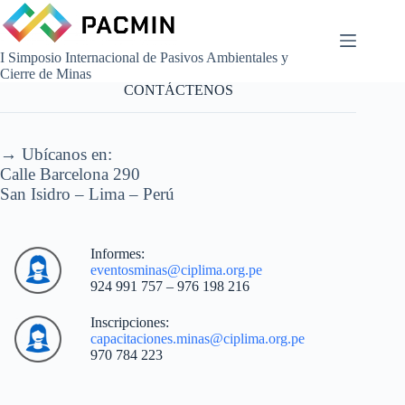
Skip
to
content
I Simposio Internacional de Pasivos Ambientales y
Inicio
Cierre de Minas
Nosotros
CONTÁCTENOS
Actividades
Inscripciones
→ Ubícanos en:
Auspicios
Calle Barcelona 290
Galería
San Isidro – Lima – Perú
de
Fotos
Contacto
Informes:
eventosminas@ciplima.org.pe
924 991 757 – 976 198 216
Inscripciones:
capacitaciones.minas@ciplima.org.pe
970 784 223